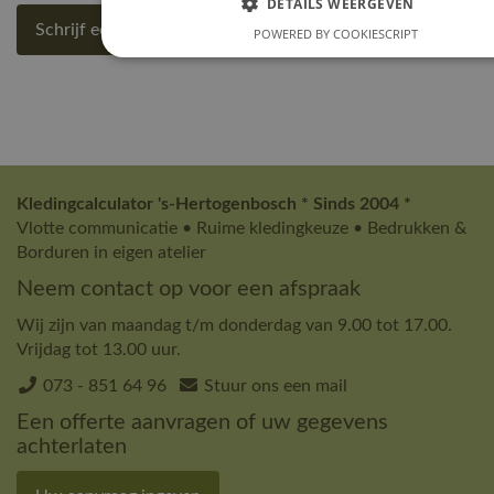
DETAILS WEERGEVEN
Schrijf een review
POWERED BY COOKIESCRIPT
Kledingcalculator 's-Hertogenbosch * Sinds 2004 *
Vlotte communicatie • Ruime kledingkeuze • Bedrukken &
Borduren in eigen atelier
Neem contact op voor een afspraak
Wij zijn van maandag t/m donderdag van 9.00 tot 17.00.
Vrijdag tot 13.00 uur.
073 - 851 64 96
Stuur ons een mail
Een offerte aanvragen of uw gegevens
achterlaten