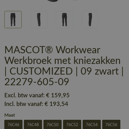
MASCOT® Workwear
Werkbroek met kniezakken
| CUSTOMIZED | 09 zwart |
22279-605-09
Excl. btw vanaf:
€ 159
,95
Incl. btw vanaf:
€ 193
,54
Maat
76C46
76C48
76C50
76C52
76C54
76C56