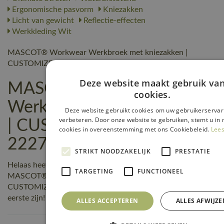
Ergonomische pasvorm
Kniezakken
Licht van gewicht
Reflectie-effecten
Werkkleding Wit
MASCOT® Workwear Werkbroek met kniezakken |
CUSTOMIZED | 09 zwart | 22279-605-09
Deze website maakt gebruik va
MASCOT® Workwear
cookies.
Werkbroek met kniezakken
Deze website gebruikt cookies om uw gebruikerservar
verbeteren. Door onze website te gebruiken, stemt u in 
| CUSTOMIZED | 09 zwart |
cookies in overeenstemming met ons Cookiebeleid.
Lees
22279-605-09 reviews
STRIKT NOODZAKELIJK
PRESTATIE
Helaas heeft nog niemand een beoordeling geschreven over
TARGETING
FUNCTIONEEL
MASCOT® Workwear Werkbroek met kniezakken |
CUSTOMIZED | 09 zwart | 22279-605-09, maar jij kunt de
eerste zijn! Schrijf een review!
ALLES ACCEPTEREN
ALLES AFWIJZE