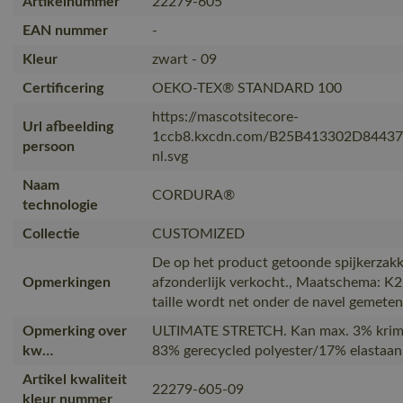
Artikelnummer
22279-605
EAN nummer
-
Kleur
zwart - 09
Certificering
OEKO-TEX® STANDARD 100
https://mascotsitecore-
Url afbeelding
1ccb8.kxcdn.com/B25B413302D8443
persoon
nl.svg
Naam
CORDURA®
technologie
Collectie
CUSTOMIZED
De op het product getoonde spijkerza
Opmerkingen
afzonderlijk verkocht., Maatschema: K
taille wordt net onder de navel gemeten 
Opmerking over
ULTIMATE STRETCH. Kan max. 3% krimp
kw…
83% gerecycled polyester/17% elastaan
Artikel kwaliteit
22279-605-09
kleur nummer