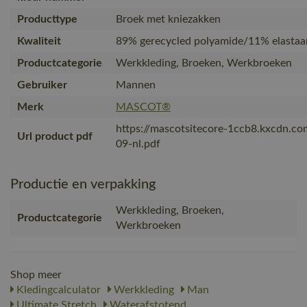
Producttype
Broek met kniezakken
Kwaliteit
89% gerecycled polyamide/11% elastaa
Productcategorie
Werkkleding, Broeken, Werkbroeken
Gebruiker
Mannen
Merk
MASCOT®
https://mascotsitecore-1ccb8.kxcdn.c
Url product pdf
09-nl.pdf
Productie en verpakking
Werkkleding, Broeken,
Productcategorie
Werkbroeken
Shop meer
Kledingcalculator
Werkkleding
Man
Ultimate Stretch
Waterafstotend