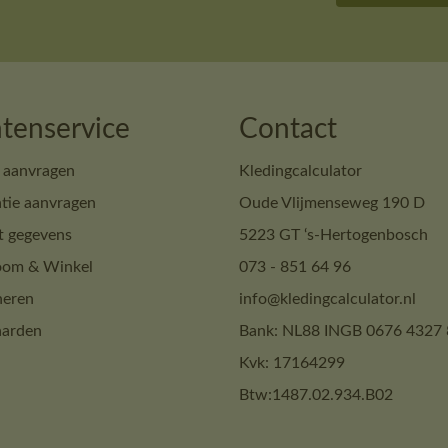
tenservice
Contact
 aanvragen
Kledingcalculator
tie aanvragen
Oude Vlijmenseweg 190 D
t gegevens
5223 GT ‘s-Hertogenbosch
om & Winkel
073 - 851 64 96
neren
info@kledingcalculator.nl
arden
Bank: NL88 INGB 0676 4327 
Kvk: 17164299
Btw:1487.02.934.B02