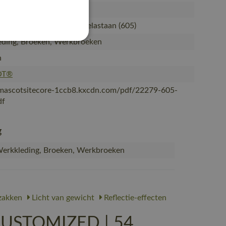
et kniezakken
ecycled polyamide/11% elastaan (605)
ding, Broeken, Werkbroeken
n
OT®
/mascotsitecore-1ccb8.kxcdn.com/pdf/22279-605-
df
g
erkkleding, Broeken, Werkbroeken
zakken
Licht van gewicht
Reflectie-effecten
CUSTOMIZED | 54