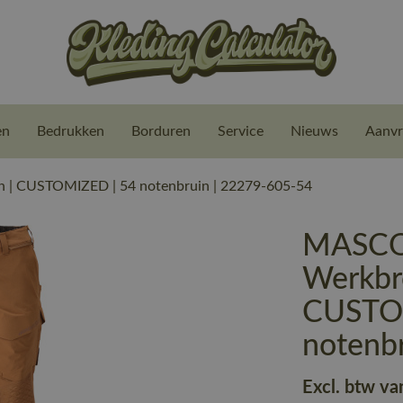
en
Bedrukken
Borduren
Service
Nieuws
Aanvr
| CUSTOMIZED | 54 notenbruin | 22279-605-54
MASCO
Werkbr
CUSTO
notenb
Excl. btw va