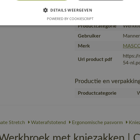
Producttype
Broek m
DETAILS WEERGEVEN
Kwaliteit
89% ger
POWERED BY COOKIESCRIPT
Productcategorie
Werkkle
Gebruiker
Manne
Merk
MASC
https:/
Url product pdf
54-nl.p
Productie en verpakkin
Productcategorie
W
ate Stretch
Waterafstotend
Ergonomische pasvorm
Knie
rkbroek met kniezakken | 