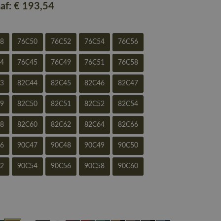
naf:
€ 193
,54
48
76C50
76C52
76C54
76C56
44
76C45
76C49
76C51
76C58
43
82C44
82C45
82C46
82C47
49
82C50
82C51
82C52
82C54
58
82C60
82C62
82C64
82C66
46
90C47
90C48
90C49
90C50
52
90C54
90C56
90C58
90C60