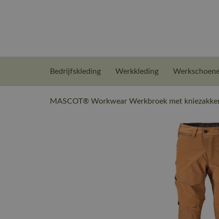
Bedrijfskleding
Werkkleding
Werkschoen
MASCOT® Workwear Werkbroek met kniezakken 