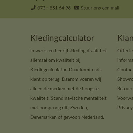
073 - 851 64 96
Stuur ons een mail
Kledingcalculator
Klan
In werk- en bedrijfskleding draait het
Offerte
allemaal om kwaliteit bij
Informa
Kledingcalculator. Daar komt u als
Contac
klant op terug. Daarom voeren wij
Showro
alleen de merken met de hoogste
Retour
kwaliteit. Scandinavische mentaliteit
Voorwa
met oorsprong uit, Zweden,
Privacy
Denemarken of gewoon Nederland.