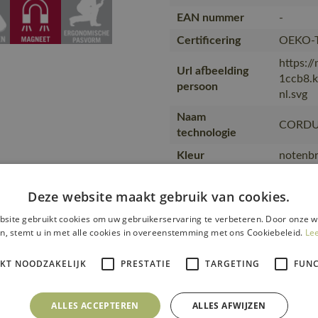
EAN nummer
-
Certificering
OEKO-
https:/
Url afbeelding
1ccb8.
persoon
nl.svg
Naam
CORD
technologie
Kleur
notenbr
d worden, Niet
Collectie
CUSTO
Deze website maakt gebruik van cookies.
De op h
Opmerkingen
afzonde
site gebruikt cookies om uw gebruikerservaring te verbeteren. Door onze w
n, stemt u in met alle cookies in overeenstemming met ons Cookiebeleid.
Le
taille 
Opmerking over
ULTIMA
IKT NOODZAKELIJK
PRESTATIE
TARGETING
FUNC
kw…
83% ger
Artikel kwaliteit
22279-
ALLES ACCEPTEREN
ALLES AFWIJZEN
kleur nummer