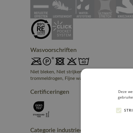
Wasvoorschriften
Niet bleken, Niet strijken, Kan chemisch gereinig
trommeldrogen, Fijne was, max. 40° C
Deze web
Certificeringen
gebruike
STR
Categorie industrieel onderhoud