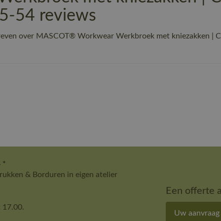
5-54 reviews
chreven over MASCOT® Workwear Werkbroek met kniezakken | 
 *
ukken & Borduren in eigen atelier
Een offerte 
 17.00.
Uw aanvraag