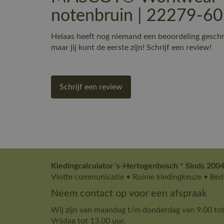
notenbruin | 22279-60
Helaas heeft nog niemand een beoordeling ges
maar jij kunt de eerste zijn! Schrijf een review!
Schrijf een review
Kledingcalculator 's-Hertogenbosch * Sinds 2004
Vlotte communicatie • Ruime kledingkeuze • Bedr
Neem contact op voor een afspraak
Wij zijn van maandag t/m donderdag van 9.00 tot
Vrijdag tot 13.00 uur.