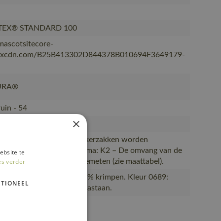
TEX® STANDARD 100
/mascotsitecore-
kxcdn.com/B25B413302D844378B010694F3649179-
URA®
uin - 54
×
MIZED
et product getoonde spijkerzakken worden
rlijk verkocht., Maatschema: K2 – De omvang van de
ebsite te
es verder
wordt net onder de navel gemeten (zie maattabel).
TE STRETCH. Kan max. 3% krimpen. Kleur 0689:
TIONEEL
ecycled polyester/17% elastaan.
605-54