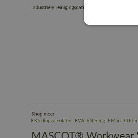
Industriële reinigingscategorie C2
Shop meer
Kledingcalculator
Werkkleding
Man
Ultim
MASCOT® Workwear We