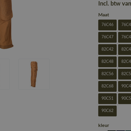
Incl. btw va
Maat
76C46
76C
76C47
76C
82C42
82C
82C48
82C
82C56
82C
82C68
90C
90C51
90C
90C62
kleur