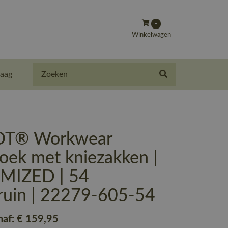
-
Winkelwagen
Zoeken
aag
T® Workwear
oek met kniezakken |
MIZED | 54
ruin | 22279-605-54
naf:
€ 159
,95