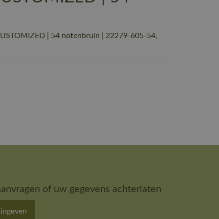
CUSTOMIZED | 54 notenbruin | 22279-605-54,
aanvragen of uw gegevens achterlaten
 ingeven