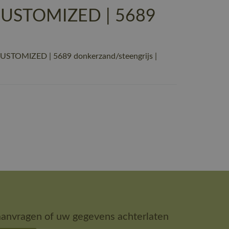
CUSTOMIZED | 5689
USTOMIZED | 5689 donkerzand/steengrijs |
aanvragen of uw gegevens achterlaten