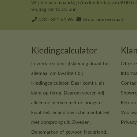
Wij zijn van maandag t/m donderdag van 9.00 tot
Vrijdag tot 13.00 uur.
073 - 851 64 96
Stuur ons een mail
Kledingcalculator
Klan
In werk- en bedrijfskleding draait het
Offerte
allemaal om kwaliteit bij
Informa
Kledingcalculator. Daar komt u als
Contac
klant op terug. Daarom voeren wij
Showro
alleen de merken met de hoogste
Retour
kwaliteit. Scandinavische mentaliteit
Voorwa
met oorsprong uit, Zweden,
Privacy
Denemarken of gewoon Nederland.