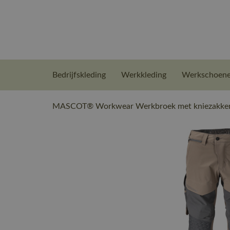
Bedrijfskleding
Werkkleding
Werkschoen
MASCOT® Workwear Werkbroek met kniezakken 