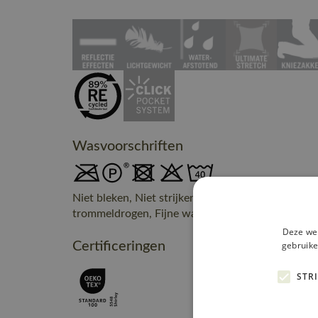
Wasvoorschriften
Niet bleken, Niet strijken, Kan chemisch gereinig
trommeldrogen, Fijne was, max. 40° C
Deze web
Certificeringen
gebruike
STR