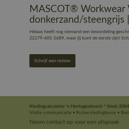
MASCOT® Workwear We
donkerzand/steengrijs
Helaas heeft nog niemand een beoordeling ges
22279-605-5689, maar jij kunt de eerste zijn! Schr
Schrijf een review
Kledingcalculator 's-Hertogenbosch * Sinds 2004
Vlotte communicatie • Ruime kledingkeuze • Bedr
Neem contact op voor een afspraak