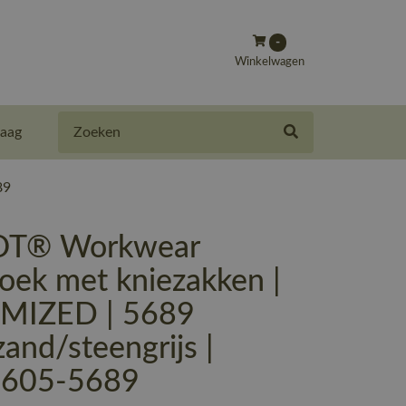
-
Winkelwagen
Zoeken
aag
89
T® Workwear
oek met kniezakken |
MIZED | 5689
and/steengrijs |
-605-5689