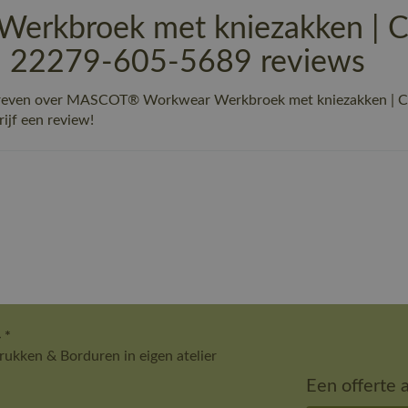
rkbroek met kniezakken | 
 | 22279-605-5689 reviews
chreven over MASCOT® Workwear Werkbroek met kniezakken | C
ijf een review!
 *
ukken & Borduren in eigen atelier
Een offerte 