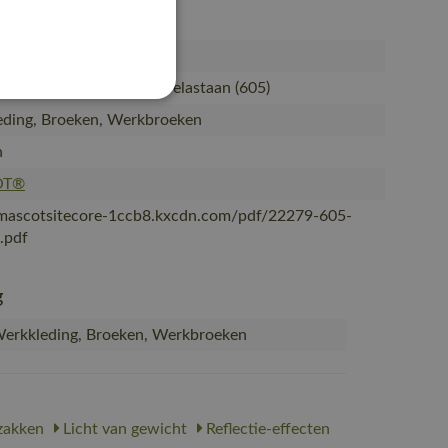
605-5689
et kniezakken
ecycled polyamide/11% elastaan (605)
ding, Broeken, Werkbroeken
n
OT®
/mascotsitecore-1ccb8.kxcdn.com/pdf/22279-605-
.pdf
g
erkkleding, Broeken, Werkbroeken
zakken
Licht van gewicht
Reflectie-effecten