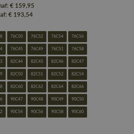
naf:
€ 159
,95
naf:
€ 193
,54
48
76C50
76C52
76C54
76C56
44
76C45
76C49
76C51
76C58
43
82C44
82C45
82C46
82C47
49
82C50
82C51
82C52
82C54
58
82C60
82C62
82C64
82C66
46
90C47
90C48
90C49
90C50
52
90C54
90C56
90C58
90C60