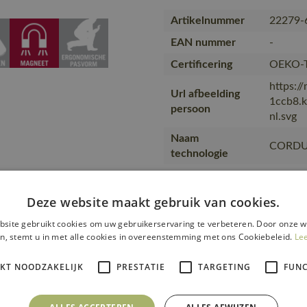
Artikelnummer
22279-
EAN nummer
-
Certificering
OEKO-
https:/
Url afbeelding
1ccb8.
persoon
nl.svg
Naam
CORD
technologie
Collectie
CUSTO
d worden, Niet
De op h
Deze website maakt gebruik van cookies.
Opmerkingen
afzonde
site gebruikt cookies om uw gebruikerservaring te verbeteren. Door onze w
taille 
n, stemt u in met alle cookies in overeenstemming met ons Cookiebeleid.
Le
Opmerking over
ULTIMA
kw…
83% ger
IKT NOODZAKELIJK
PRESTATIE
TARGETING
FUNC
Kleur
donkerz