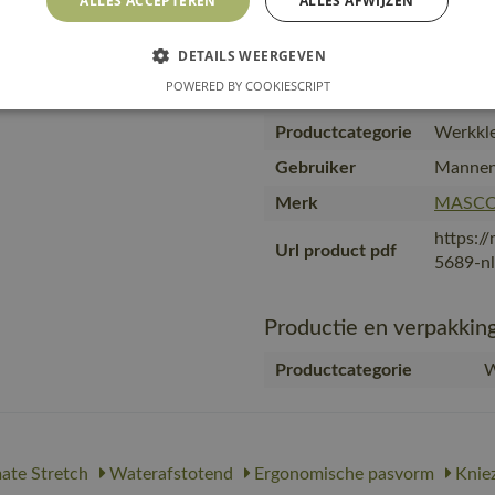
ALLES ACCEPTEREN
ALLES AFWIJZEN
Artikel kwaliteit
22279-
kleur nummer
DETAILS WEERGEVEN
Producttype
Broek m
POWERED BY COOKIESCRIPT
Kwaliteit
89% ger
Productcategorie
Werkkle
Gebruiker
Manne
Merk
MASC
https:/
Url product pdf
5689-nl
Productie en verpakkin
Productcategorie
W
ate Stretch
Waterafstotend
Ergonomische pasvorm
Knie