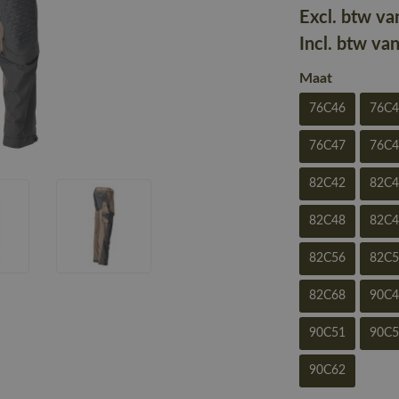
Excl. btw va
Incl. btw va
Maat
76C46
76C
76C47
76C
82C42
82C
82C48
82C
82C56
82C
82C68
90C
90C51
90C
90C62