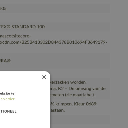
605
TEX® STANDARD 100
/mascotsitecore-
kxcdn.com/B25B413302D844378B010694F3649179-
URA®
MIZED
×
et product getoonde spijkerzakken worden
rlijk verkocht., Maatschema: K2 – De omvang van de
ebsite te
wordt net onder de navel gemeten (zie maattabel).
es verder
TE STRETCH. Kan max. 3% krimpen. Kleur 0689:
ecycled polyester/17% elastaan.
TIONEEL
and/steengrijs - 5689