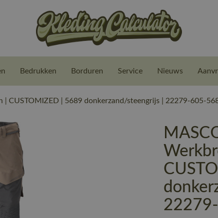
en
Bedrukken
Borduren
Service
Nieuws
Aanvr
| CUSTOMIZED | 5689 donkerzand/steengrijs | 22279-605-56
MASCO
Werkbr
CUSTO
donkerz
22279