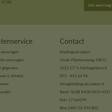
 17.00.
Uw aanvraag
tenservice
Contact
 aanvragen
Kledingcalculator
tie aanvragen
Oude Vlijmenseweg 190 D
t gegevens
5223 GT ‘s-Hertogenbosch
om & Winkel
073 - 851 64 96
neren
info@kledingcalculator.nl
arden
Bank: NL88 INGB 0676 4327 
Kvk: 17164299
Btw:1487.02.934.B02