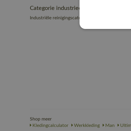
Categorie industrieel onderhoud
Industriële reinigingscategorie C2
Shop meer
Kledingcalculator
Werkkleding
Man
Ultim