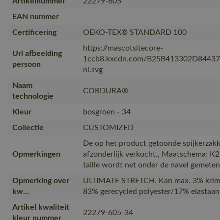
Artikelnummer
22279-605
EAN nummer
-
Certificering
OEKO-TEX® STANDARD 100
https://mascotsitecore-
Url afbeelding
1ccb8.kxcdn.com/B25B413302D8443
persoon
nl.svg
Naam
CORDURA®
technologie
Kleur
bosgroen - 34
Collectie
CUSTOMIZED
De op het product getoonde spijkerza
Opmerkingen
afzonderlijk verkocht., Maatschema: K
taille wordt net onder de navel gemeten 
Opmerking over
ULTIMATE STRETCH. Kan max. 3% krimp
kw…
83% gerecycled polyester/17% elastaan
Artikel kwaliteit
22279-605-34
kleur nummer