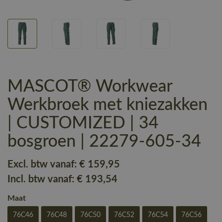
MASCOT® Workwear
Werkbroek met kniezakken
| CUSTOMIZED | 34
bosgroen | 22279-605-34
Excl. btw vanaf:
€ 159
,95
Incl. btw vanaf:
€ 193
,54
Maat
76C46
76C48
76C50
76C52
76C54
76C56