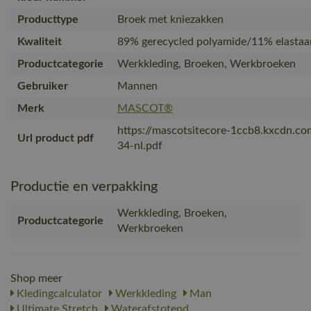
Producttype
Broek met kniezakken
Kwaliteit
89% gerecycled polyamide/11% elastaa
Productcategorie
Werkkleding, Broeken, Werkbroeken
Gebruiker
Mannen
Merk
MASCOT®
https://mascotsitecore-1ccb8.kxcdn.c
Url product pdf
34-nl.pdf
Productie en verpakking
Werkkleding, Broeken,
Productcategorie
Werkbroeken
Shop meer
Kledingcalculator
Werkkleding
Man
Ultimate Stretch
Waterafstotend