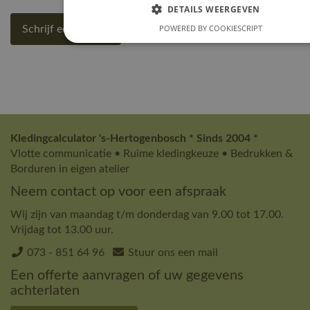
DETAILS WEERGEVEN
POWERED BY COOKIESCRIPT
Schrijf een review
Kledingcalculator 's-Hertogenbosch * Sinds 2004 *
Vlotte communicatie • Ruime kledingkeuze • Bedrukken &
Borduren in eigen atelier
Neem contact op voor een afspraak
Wij zijn van maandag t/m donderdag van 9.00 tot 17.00.
Vrijdag tot 13.00 uur.
073 - 851 64 96
Stuur ons een mail
Een offerte aanvragen of uw gegevens
achterlaten