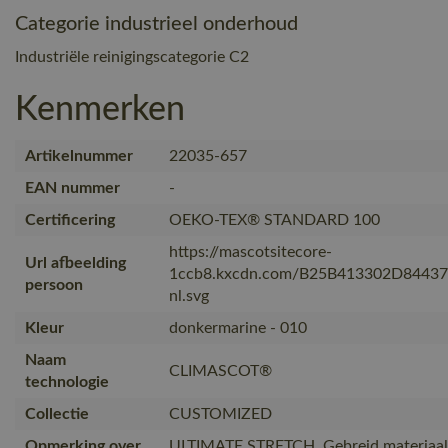
Categorie industrieel onderhoud
Industriële reinigingscategorie C2
Kenmerken
Artikelnummer
22035-657
EAN nummer
-
Certificering
OEKO-TEX® STANDARD 100
https://mascotsitecore-
Url afbeelding
1ccb8.kxcdn.com/B25B413302D8443
persoon
nl.svg
Kleur
donkermarine - 010
Naam
CLIMASCOT®
technologie
Collectie
CUSTOMIZED
Opmerking over
ULTIMATE STRETCH. Gebreid materiaal