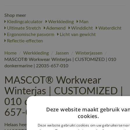
Shop meer
Kledingcalculator
Werkkleding
Man
Ultimate Stretch
Ademend
Winddicht
Waterdicht
Ergonomische pasvorm
Licht van gewicht
Reflectie-effecten
Home
/
Werkkleding
/
Jassen
/
Winterjassen
/
MASCOT® Workwear Winterjas | CUSTOMIZED | 010
donkermarine | 22035-657-010
MASCOT® Workwear
Winterjas | CUSTOMIZED |
010 donkermarine | 22035-
Deze website maakt gebruik va
657-010 reviews
cookies.
Helaas heeft nog niemand een beoordeling geschreven over
Deze website gebruikt cookies om uw gebruikerservar