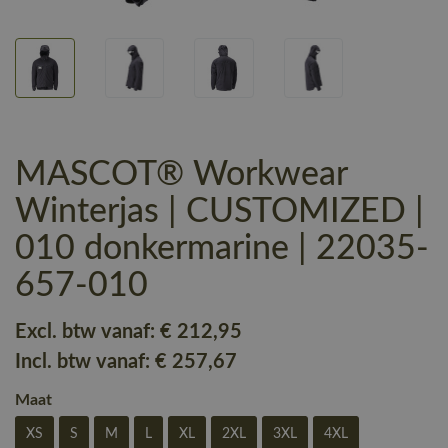
MASCOT® Workwear
Winterjas | CUSTOMIZED |
010 donkermarine | 22035-
657-010
Excl. btw vanaf:
€ 212
,95
Incl. btw vanaf:
€ 257
,67
Maat
XS
S
M
L
XL
2XL
3XL
4XL