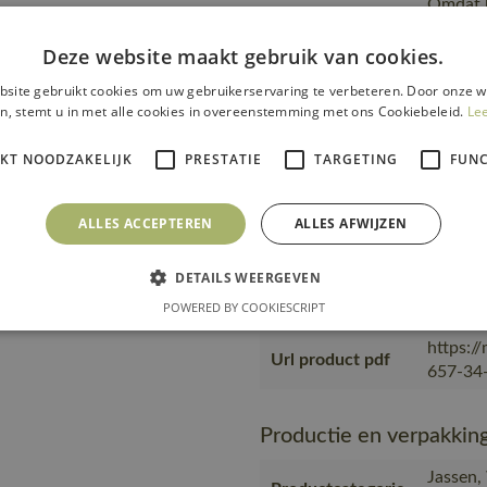
Omdat h
Opmerking logo
dient e
Deze website maakt gebruik van cookies.
transfer
Van pro
site gebruikt cookies om uw gebruikerservaring te verbeteren. Door onze w
n, stemt u in met alle cookies in overeenstemming met ons Cookiebeleid.
transpo
Le
Transport en
zending
IKT NOODZAKELIJK
PRESTATIE
verpakking
TARGETING
product
FUNC
plastic
MASCOT,
ALLES ACCEPTEREN
ALLES AFWIJZEN
wat het
medewer
DETAILS WEERGEVEN
Productie
in prod
POWERED BY COOKIESCRIPT
eigen f
https:/
Url product pdf
657-34-
Productie en verpakkin
Jassen,