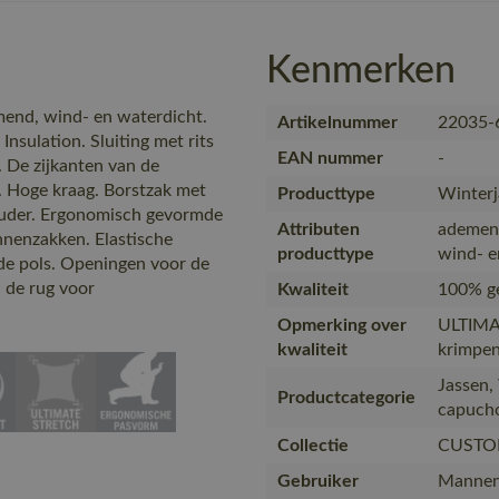
Kenmerken
end, wind- en waterdicht.
Artikelnummer
22035-
ulation. Sluiting met rits
EAN nummer
-
 De zijkanten van de
. Hoge kraag. Borstzak met
Producttype
Winterj
houder. Ergonomisch gevormde
Attributen
ademen
nnenzakken. Elastische
producttype
wind- e
 de pols. Openingen voor de
 de rug voor
Kwaliteit
100% ge
Opmerking over
ULTIMA
kwaliteit
krimpen
Jassen,
Productcategorie
capuch
Collectie
CUSTO
Gebruiker
Manne