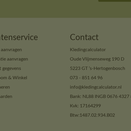
tenservice
Contact
 aanvragen
Kledingcalculator
tie aanvragen
Oude Vlijmenseweg 190 D
t gegevens
5223 GT ‘s-Hertogenbosch
om & Winkel
073 - 851 64 96
neren
info@kledingcalculator.nl
arden
Bank: NL88 INGB 0676 4327 
Kvk: 17164299
Btw:1487.02.934.B02