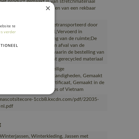
et product gemaakt is van stretchmateriaal
×
r gebruik gemaakt te worden van een rekbaar
.
ductie naar magazijnen getransporteerd door
ebsite te
rtpartners met ISO 14001;Vervoerd in
es verder
en met maximale benutting van de ruimte;De
verpakking is gemaakt van afval van de
TIONEEL
productie;De verpakking waarin de bestelling van
 is gemaakt van of bevat gerecycled materiaal
 bewijs is van goede en veilige
kerrelaties en werkomstandigheden, Gemaakt
uctie met een SA8000-certificaat, Gemaakt in de
abriek van MASCOT in Laos of Vietnam
/mascotsitecore-1ccb8.kxcdn.com/pdf/22035-
nl.pdf
g
 Winterjassen, Winterkleding, Jassen met