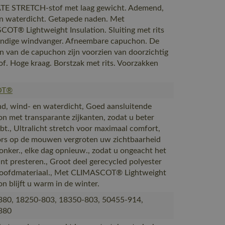
TE STRETCH-stof met laag gewicht. Ademend,
n waterdicht. Getapede naden. Met
OT® Lightweight Insulation. Sluiting met rits
ndige windvanger. Afneembare capuchon. De
en van de capuchon zijn voorzien van doorzichtig
of. Hoge kraag. Borstzak met rits. Voorzakken
OT®
, wind- en waterdicht, Goed aansluitende
n met transparante zijkanten, zodat u beter
ebt., Ultralicht stretch voor maximaal comfort,
ors op de mouwen vergroten uw zichtbaarheid
donker., elke dag opnieuw., zodat u ongeacht het
nt presteren., Groot deel gerecycled polyester
hoofdmateriaal., Met CLIMASCOT® Lightweight
on blijft u warm in de winter.
380, 18250-803, 18350-803, 50455-914,
380