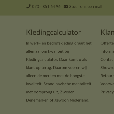
073 - 851 64 96
Stuur ons een mail
Kledingcalculator
Klan
In werk- en bedrijfskleding draait het
Offerte
allemaal om kwaliteit bij
Informa
Kledingcalculator. Daar komt u als
Contac
klant op terug. Daarom voeren wij
Showro
alleen de merken met de hoogste
Retour
kwaliteit. Scandinavische mentaliteit
Voorwa
met oorsprong uit, Zweden,
Privacy
Denemarken of gewoon Nederland.