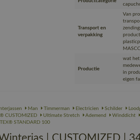
Productcategorie
capuch
Van pro
transpo
Transport en
zending
verpakking
product
plastic
MASCOT,
wat het
medewer
Productie
in prod
eigen f
terjassen
Man
Timmerman
Electricien
Schilder
Loodg
® CUSTOMIZED
Ultimate Stretch
Ademend
Winddicht
TEX® STANDARD 100
nterjas | CUSTOMIZED | 34 