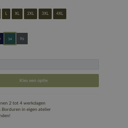
L
XL
2XL
3XL
4XL
Kies een optie
nen 2 tot 4 werkdagen
Borduren in eigen atelier
nden!