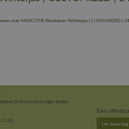
hreven over MASCOT® Workwear Winterjas | CUSTOMIZED | 34 b
 *
ukken & Borduren in eigen atelier
Een offerte 
 17.00.
Uw aanvraag