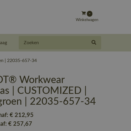
-
Winkelwagen
Zoeken
aag
n | 22035-657-34
T® Workwear
jas | CUSTOMIZED |
groen | 22035-657-34
naf:
€ 212
,95
naf:
€ 257
,67