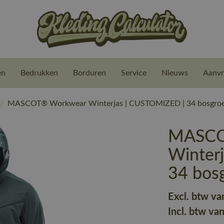
en
Bedrukken
Borduren
Service
Nieuws
Aanvr
/
MASCOT® Workwear Winterjas | CUSTOMIZED | 34 bosgroe
MASCO
Winter
34 bos
Excl. btw va
Incl. btw va