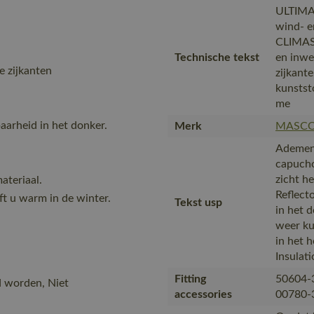
ULTIMA
wind- e
CLIMASC
Technische tekst
en inwe
 zijkanten
zijkant
kunstst
me
arheid in het donker.
Merk
MASC
Ademend
capucho
zicht h
ateriaal.
Reflect
t u warm in de winter.
Tekst usp
in het 
weer ku
in het 
Insulati
Fitting
50604-
d worden, Niet
accessories
00780-