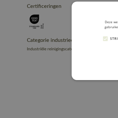
Certificeringen
Deze web
gebruike
STR
Categorie industrieel onderhoud
Industriële reinigingscategorie C2