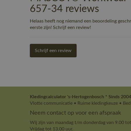
657-34 reviews
Helaas heeft nog niemand een beoordeling gesc
eerste zijn! Schrijf een review!
Schrijf een review
Kledingcalculator 's-Hertogenbosch * Sinds 2004
Vlotte communicatie • Ruime kledingkeuze • Bedr
Neem contact op voor een afspraak
Wij zijn van maandag t/m donderdag van 9.00 tot
Vrijdag tot 13.00 uur.