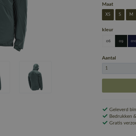
Maat
XS
S
M
kleur
Aantal
Geleverd bin
Bedrukken & 
Gratis verzo