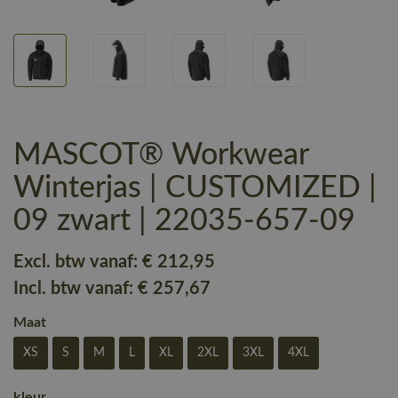
MASCOT® Workwear
Winterjas | CUSTOMIZED |
09 zwart | 22035-657-09
Excl. btw vanaf:
€ 212
,95
Incl. btw vanaf:
€ 257
,67
Maat
XS
S
M
L
XL
2XL
3XL
4XL
kleur