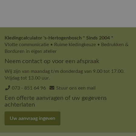
Kledingcalculator 's-Hertogenbosch * Sinds 2004 *
Vlotte communicatie • Ruime kledingkeuze • Bedrukken &
Borduren in eigen atelier
Neem contact op voor een afspraak
Wij zijn van maandag t/m donderdag van 9.00 tot 17.00.
Vrijdag tot 13.00 uur.
073 - 851 64 96
Stuur ons een mail
Een offerte aanvragen of uw gegevens
achterlaten
Uw aanvraag ingeven