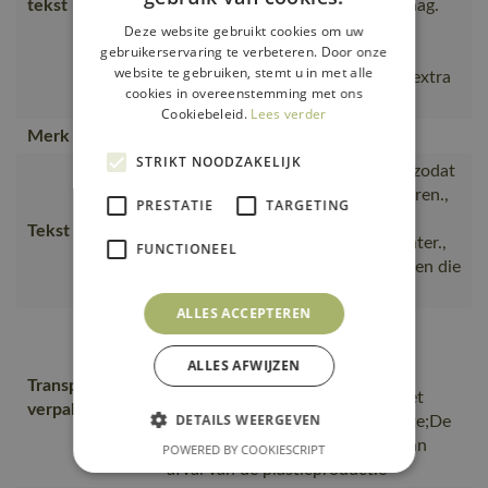
tekst
Afneembare capuchon. Hoge kraag.
Voorzakken. Binnenzak met
Deze website gebruikt cookies om uw
gebruikerservaring te verbeteren. Door onze
klittenbandsluiting. Ergonomisch
website te gebruiken, stemt u in met alle
gevormde mouwen zorgen voor extra
cookies in overeenstemming met ons
bewegi
Cookiebeleid.
Lees verder
Merk
MASCOT®
STRIKT NOODZAKELIJK
Ademend, wind- en waterdicht, zodat
u ongeacht het weer kunt presteren.,
PRESTATIE
TARGETING
Met CLIMASCOT® Lightweight
Tekst usp
Insulation blijft u warm in de winter.,
FUNCTIONEEL
Functionele winterjas voor mensen die
niet veel zakken nodig hebben.
ALLES ACCEPTEREN
Van productie naar magazijnen
getransporteerd door
ALLES AFWIJZEN
transportpartners met ISO
Transport en
14001;Vervoerd in zendingen met
verpakking
DETAILS WEERGEVEN
maximale benutting van de ruimte;De
productverpakking is gemaakt van
POWERED BY COOKIESCRIPT
afval van de plasticproductie