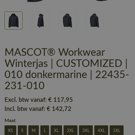
MASCOT® Workwear
Winterjas | CUSTOMIZED |
010 donkermarine | 22435-
231-010
Excl. btw vanaf:
€ 117
,95
Incl. btw vanaf:
€ 142
,72
Maat
XS
S
M
L
XL
2XL
3XL
4XL
5XL