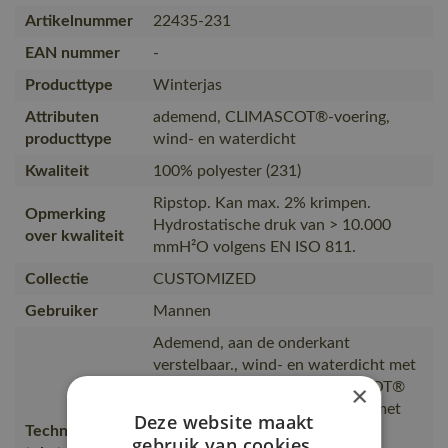
Artikelnummer
22435-231
EAN nummer
-
Producttype
Winterjas
Attributen
ademend, CLIMASCOT®-voering,
producttype
wind- en waterdicht
Kwaliteit
100% polyester (231)
Ripstop. Kan max. 2% krimpen.
Opmerking
Hydrostatische druk van > 10.000
over kwaliteit
mmH²O volgens EN ISO 811.
Collectie
CUSTOMIZED
Gebruiker
Mannen
Ademend, aan de onderkant
verstelbaar., wind- en waterdicht met
getapete naden. Met CLIMASCOT®
×
Lightweight Insulation. Sluiting met
Deze website maakt
Technische
rits en inwendige windvanger.
gebruik van cookies.