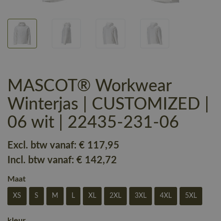
MASCOT® Workwear
Winterjas | CUSTOMIZED |
06 wit | 22435-231-06
Excl. btw vanaf:
€ 117
,95
Incl. btw vanaf:
€ 142
,72
Maat
XS
S
M
L
XL
2XL
3XL
4XL
5XL
kleur