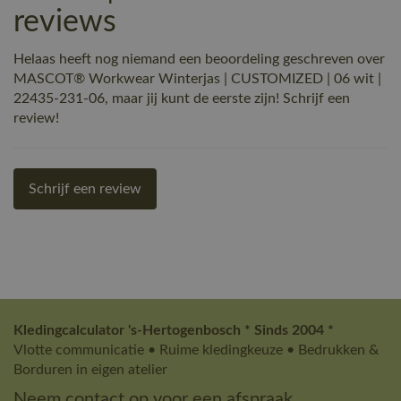
reviews
Helaas heeft nog niemand een beoordeling geschreven over
MASCOT® Workwear Winterjas | CUSTOMIZED | 06 wit |
22435-231-06, maar jij kunt de eerste zijn! Schrijf een
review!
Schrijf een review
Kledingcalculator 's-Hertogenbosch * Sinds 2004 *
Vlotte communicatie • Ruime kledingkeuze • Bedrukken &
Borduren in eigen atelier
Neem contact op voor een afspraak