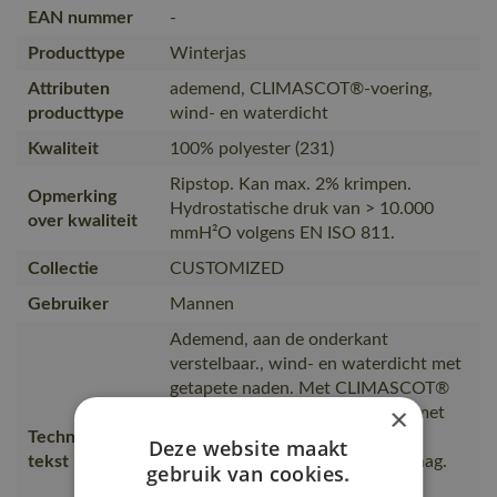
EAN nummer
-
Producttype
Winterjas
Attributen
ademend, CLIMASCOT®-voering,
producttype
wind- en waterdicht
Kwaliteit
100% polyester (231)
Ripstop. Kan max. 2% krimpen.
Opmerking
Hydrostatische druk van > 10.000
over kwaliteit
mmH²O volgens EN ISO 811.
Collectie
CUSTOMIZED
Gebruiker
Mannen
Ademend, aan de onderkant
verstelbaar., wind- en waterdicht met
getapete naden. Met CLIMASCOT®
×
Lightweight Insulation. Sluiting met
Technische
rits en inwendige windvanger.
Deze website maakt
tekst
Afneembare capuchon. Hoge kraag.
gebruik van cookies.
Voorzakken. Binnenzak met