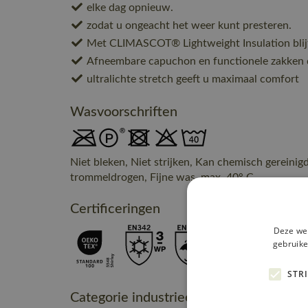
elke dag opnieuw.
zodat u ongeacht het weer kunt presteren.
Met CLIMASCOT® Lightweight Insulation blijf
Afneembare capuchon en functionele zakken 
ultralichte stretch geeft u maximaal comfort
Wasvoorschriften
Niet bleken, Niet strijken, Kan chemisch gereinig
trommeldrogen, Fijne was, max. 40° C
Certificeringen
Deze web
gebruike
STR
Categorie industrieel onderhoud