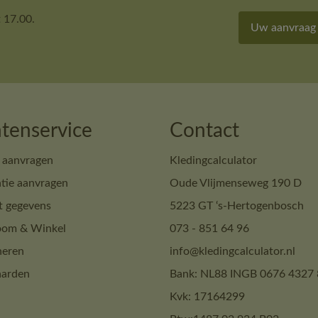
 17.00.
Uw aanvraag
tenservice
Contact
 aanvragen
Kledingcalculator
tie aanvragen
Oude Vlijmenseweg 190 D
t gegevens
5223 GT ‘s-Hertogenbosch
om & Winkel
073 - 851 64 96
neren
info@kledingcalculator.nl
arden
Bank: NL88 INGB 0676 4327 
Kvk: 17164299