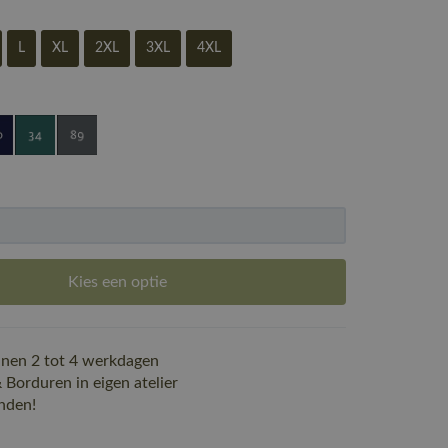
L
XL
2XL
3XL
4XL
Kies een optie
nen 2 tot 4 werkdagen
Borduren in eigen atelier
nden!