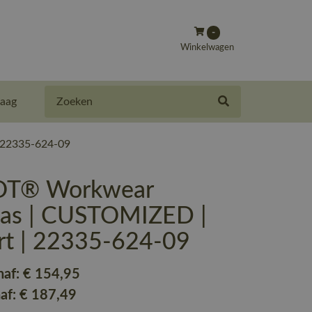
-
Winkelwagen
Zoeken
aag
 22335-624-09
T® Workwear
jas | CUSTOMIZED |
rt | 22335-624-09
naf:
€ 154
,95
naf:
€ 187
,49