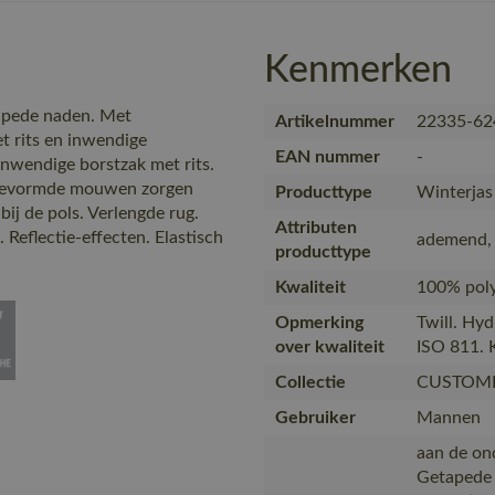
Kenmerken
apede naden. Met
Artikelnummer
22335-62
t rits en inwendige
EAN nummer
-
nwendige borstzak met rits.
 gevormde mouwen zorgen
Producttype
Winterjas
bij de pols. Verlengde rug.
Attributen
Reflectie-effecten. Elastisch
ademend,
producttype
Kwaliteit
100% poly
Opmerking
Twill. Hy
over kwaliteit
ISO 811. 
Collectie
CUSTOM
Gebruiker
Mannen
aan de ond
Getapede