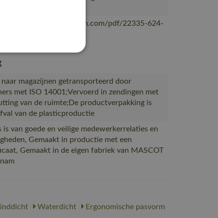
n Laos of Vietnam
ascotsitecore-1ccb8.kxcdn.com/pdf/22335-624-
g
 naar magazijnen getransporteerd door
ners met ISO 14001;Vervoerd in zendingen met
tting van de ruimte;De productverpakking is
fval van de plasticproductie
 is van goede en veilige medewerkerrelaties en
gheden, Gemaakt in productie met een
icaat, Gemaakt in de eigen fabriek van MASCOT
etnam
nddicht
Waterdicht
Ergonomische pasvorm