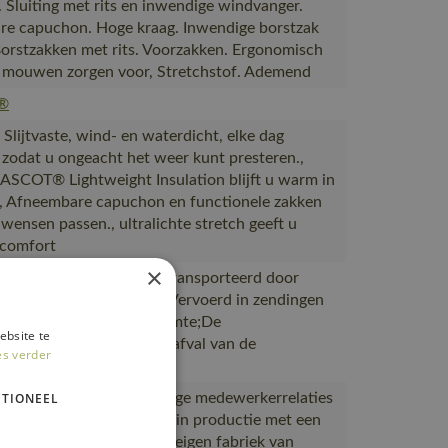
. Sluiting met rits en inwendige windvanger.
e capuchon. Hoge kraag. Inwendige borstzak
 Borstzakken met rits. Voorzakken. Ergonomisch
mouwen zorgen voor, Stretchstof. Ademend
®
lijtvaste, wind- en waterdicht, elke dag
 zodat u ongeacht het weer kunt presteren.,
SCOT® Lightweight Insulation blijft u warm in
., Afneembare capuchon en functionele zakken
 wensen passen., ultralichte stretch geeft u
 comfort
×
ctie naar magazijnen getransporteerd door
partners met ISO 14001;Vervoerd in zendingen
ale benutting van de ruimte;De
ebsite te
rpakking is gemaakt van afval van de
es verder
oductie
wijs is van goede en veilige medewerkerrelaties
TIONEEL
standigheden, Gemaakt in productie met een
rtificaat, Gemaakt in de eigen fabriek van