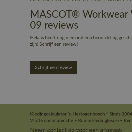
MASCOT® Workwear Wi
09 reviews
Helaas heeft nog niemand een beoordeling gesc
zijn! Schrijf een review!
Schrijf een review
Kledingcalculator 's-Hertogenbosch * Sinds 2004
Vlotte communicatie • Ruime kledingkeuze • Bedr
Neem contact op voor een afspraak