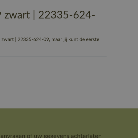
zwart | 22335-624-
art | 22335-624-09, maar jij kunt de eerste
aanvragen of uw gegevens achterlaten