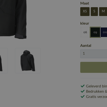
Maat
XS
S
M
kleur
Aantal
Geleverd bin
Bedrukken & 
Gratis verzo