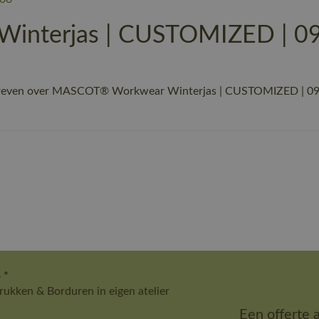
nterjas | CUSTOMIZED | 09 
hreven over MASCOT® Workwear Winterjas | CUSTOMIZED | 09 zw
 *
ukken & Borduren in eigen atelier
Een offerte 