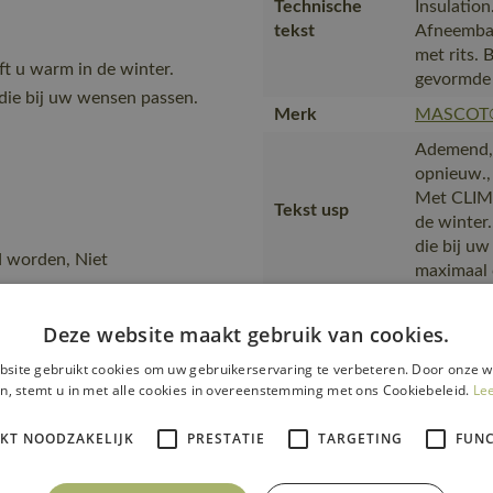
Technische
Insulation
tekst
Afneembar
met rits.
t u warm in de winter.
gevormde 
die bij uw wensen passen.
Merk
MASCOT
Ademend, S
opnieuw.,
Met CLIMA
Tekst usp
de winter
die bij uw
d worden, Niet
maximaal
Van produ
Deze website maakt gebruik van cookies.
transport
Transport en
met maxim
verpakking
site gebruikt cookies om uw gebruikerservaring te verbeteren. Door onze w
productve
n, stemt u in met alle cookies in overeenstemming met ons Cookiebeleid.
Le
plasticpr
IKT NOODZAKELIJK
PRESTATIE
TARGETING
wat het be
FUNC
en werkom
Productie
SA8000-ce