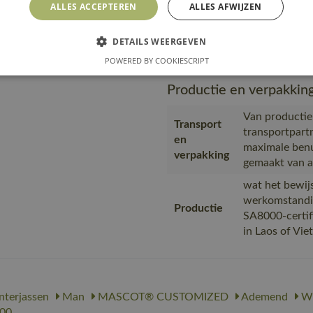
ALLES ACCEPTEREN
ALLES AFWIJZEN
MASCOT i
Url product
https://m
DETAILS WEERGEVEN
pdf
09-nl.pdf
POWERED BY COOKIESCRIPT
Productie en verpakkin
Van productie
Transport
transportpart
en
maximale benu
verpakking
gemaakt van a
wat het bewijs
werkomstandi
Productie
SA8000-certif
in Laos of Vi
terjassen
Man
MASCOT® CUSTOMIZED
Ademend
Wi
00