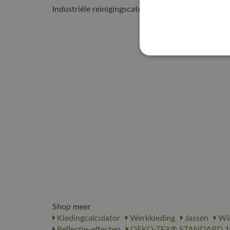
Industriële reinigingscategorie C2
Shop meer
Kledingcalculator
Werkkleding
Jassen
Win
Reflectie-effecten
OEKO-TEX® STANDARD 1