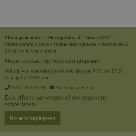
Kledingcalculator 's-Hertogenbosch * Sinds 2004 *
Vlotte communicatie • Ruime kledingkeuze • Bedrukken &
Borduren in eigen atelier
Neem contact op voor een afspraak
Wij zijn van maandag t/m donderdag van 9.00 tot 17.00.
Vrijdag tot 13.00 uur.
073 - 851 64 96
Stuur ons een mail
Een offerte aanvragen of uw gegevens
achterlaten
Uw aanvraag ingeven