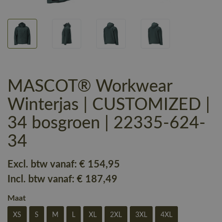
MASCOT® Workwear
Winterjas | CUSTOMIZED |
34 bosgroen | 22335-624-
34
Excl. btw vanaf:
€ 154
,95
Incl. btw vanaf:
€ 187
,49
Maat
XS
S
M
L
XL
2XL
3XL
4XL