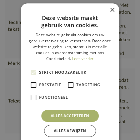
en waterdicht. Getapede naden. Met
×
CLIMASCOT® Lightweight Insulation.
Deze website maakt
Sluiting met rits en inwendige
Technische
gebruik van cookies.
windvanger. Afneembare capuchon.
tekst
Hoge kraag. Inwendige borstzak met
Deze website gebruikt cookies om uw
rits. Borstzakken met rits. Voorzakken.
gebruikerservaring te verbeteren. Door onze
Ergonomisch gevormde mouwen
website te gebruiken, stemt u in met alle
cookies in overeenstemming met ons
zorgen voor, Stretchstof. Ademend
Cookiebeleid.
Lees verder
Merk
MASCOT®
STRIKT NOODZAKELIJK
Ademend, Slijtvaste, wind- en
waterdicht, elke dag opnieuw., zodat
PRESTATIE
TARGETING
u ongeacht het weer kunt presteren.,
Met CLIMASCOT® Lightweight
FUNCTIONEEL
Tekst usp
Insulation blijft u warm in de winter.,
Afneembare capuchon en functionele
zakken die bij uw wensen passen.,
ALLES ACCEPTEREN
ultralichte stretch geeft u maximaal
comfort
ALLES AFWIJZEN
Van productie naar magazijnen