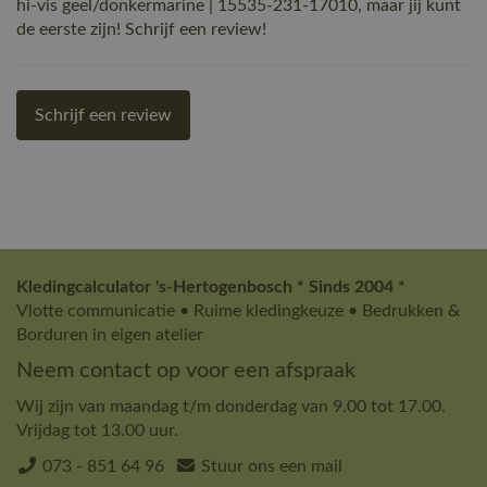
hi-vis geel/donkermarine | 15535-231-17010, maar jij kunt
de eerste zijn! Schrijf een review!
Schrijf een review
Kledingcalculator 's-Hertogenbosch * Sinds 2004 *
Vlotte communicatie • Ruime kledingkeuze • Bedrukken &
Borduren in eigen atelier
Neem contact op voor een afspraak
Wij zijn van maandag t/m donderdag van 9.00 tot 17.00.
Vrijdag tot 13.00 uur.
073 - 851 64 96
Stuur ons een mail