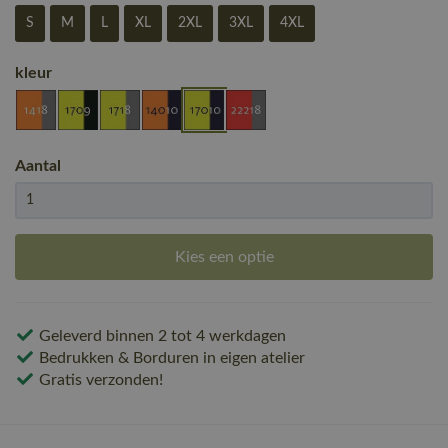
S
M
L
XL
2XL
3XL
4XL
kleur
Aantal
Kies een optie
Geleverd binnen 2 tot 4 werkdagen
Bedrukken & Borduren in eigen atelier
Gratis verzonden!