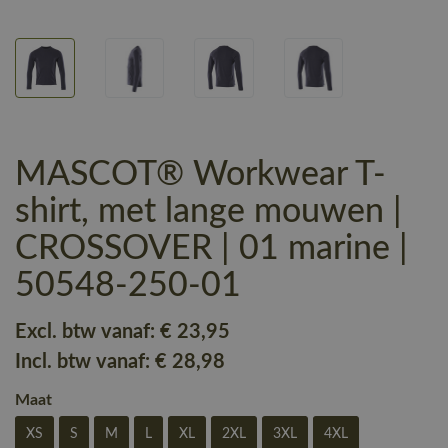
MASCOT® Workwear T-
shirt, met lange mouwen |
CROSSOVER | 01 marine |
50548-250-01
Excl. btw vanaf:
€ 23
,95
Incl. btw vanaf:
€ 28
,98
Maat
XS
S
M
L
XL
2XL
3XL
4XL