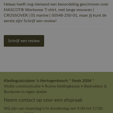
Helaas heeft nog niemand een beoordeling geschreven over
MASCOT® Workwear T-shirt, met lange mouwen |
CROSSOVER | 01 marine | 50548-250-01, maar jij kunt de
eerste zijn! Schrijf een review!
Schrijf een review
Kledingcalculator 's-Hertogenbosch * Sinds 2004 *
Vlotte communicatie • Ruime kledingkeuze • Bedrukken &
Borduren in eigen atelier
Neem contact op voor een afspraak
Wij zijn van maandag t/m donderdag van 9.00 tot 17.00.