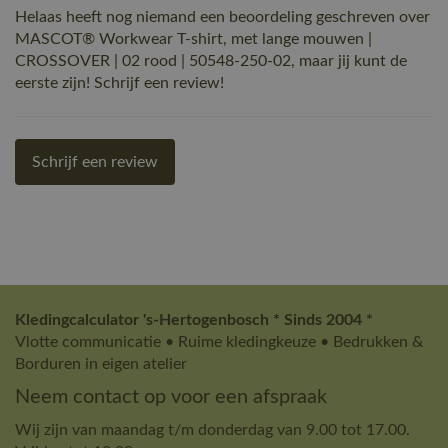
Helaas heeft nog niemand een beoordeling geschreven over
MASCOT® Workwear T-shirt, met lange mouwen |
CROSSOVER | 02 rood | 50548-250-02, maar jij kunt de
eerste zijn! Schrijf een review!
Schrijf een review
Kledingcalculator 's-Hertogenbosch * Sinds 2004 *
Vlotte communicatie • Ruime kledingkeuze • Bedrukken &
Borduren in eigen atelier
Neem contact op voor een afspraak
Wij zijn van maandag t/m donderdag van 9.00 tot 17.00.