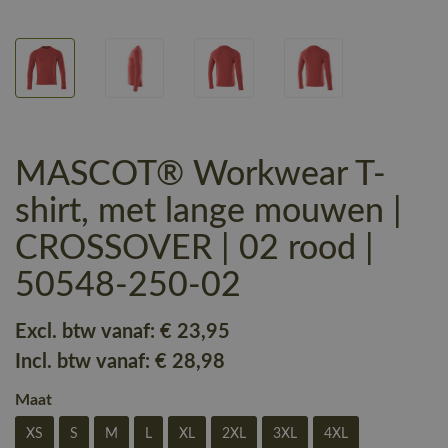
MASCOT® Workwear T-
shirt, met lange mouwen |
CROSSOVER | 02 rood |
50548-250-02
Excl. btw vanaf:
€ 23
,95
Incl. btw vanaf:
€ 28
,98
Maat
XS
S
M
L
XL
2XL
3XL
4XL