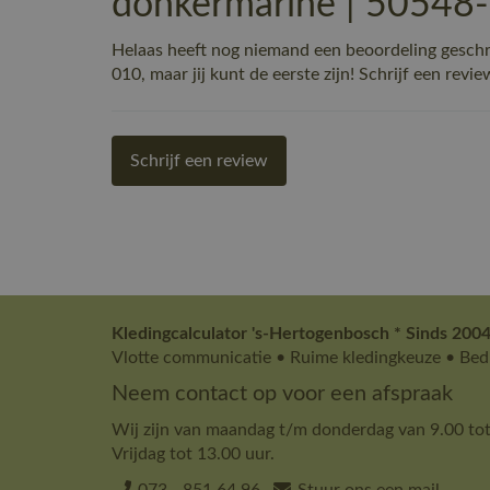
donkermarine | 50548
Helaas heeft nog niemand een beoordeling ges
010, maar jij kunt de eerste zijn! Schrijf een revie
Schrijf een review
Kledingcalculator 's-Hertogenbosch * Sinds 2004
Vlotte communicatie • Ruime kledingkeuze • Bedr
Neem contact op voor een afspraak
Wij zijn van maandag t/m donderdag van 9.00 tot
Vrijdag tot 13.00 uur.