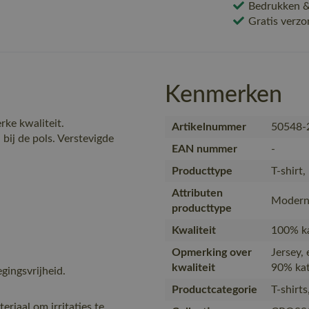
Bedrukken & 
Gratis verzo
Kenmerken
ke kwaliteit.
Artikelnummer
50548-
bij de pols. Verstevigde
EAN nummer
-
Producttype
T-shirt
Attributen
Modern 
producttype
Kwaliteit
100% ka
Opmerking over
Jersey,
kwaliteit
90% kat
ingsvrijheid.
Productcategorie
T-shirt
eriaal om irritaties te