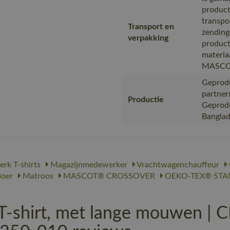
product
transpo
Transport en
zending
verpakking
product
materia
MASC
Geprodu
partner
Productie
Geproduc
Bangla
rk T-shirts
Magazijnmedewerker
Vrachtwagenchauffeur
oer
Matroos
MASCOT® CROSSOVER
OEKO-TEX® STA
shirt, met lange mouwen | 