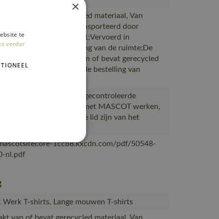
×
akt van of bevat gerecycled materiaal, Van
ie naar magazijnen getransporteerd door
ebsite te
rtpartners met ISO 14001;Vervoerd in
es verder
en met maximale benutting van de ruimte;De
verpakking is gemaakt van of bevat gerecycled
TIONEEL
al;De verpakking waarin de bestelling van
OT
ceerd in Bangladesh bij gecontroleerde
s die al meer dan 10 jaar met MASCOT werken,
eerd bij leveranciers die lid zijn van het
desh Accord
/mascotsitecore-1ccb8.kxcdn.com/pdf/50548-
-nl.pdf
g
s, Werk T-shirts, Lange mouwen T-shirts
akt van of bevat gerecycled materiaal, Van