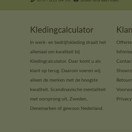
073 - 851 64 96
Stuur ons een mail
Kledingcalculator
Klan
In werk- en bedrijfskleding draait het
Offerte
allemaal om kwaliteit bij
Informa
Kledingcalculator. Daar komt u als
Contac
klant op terug. Daarom voeren wij
Showro
alleen de merken met de hoogste
Retour
kwaliteit. Scandinavische mentaliteit
Voorwa
met oorsprong uit, Zweden,
Privacy
Denemarken of gewoon Nederland.