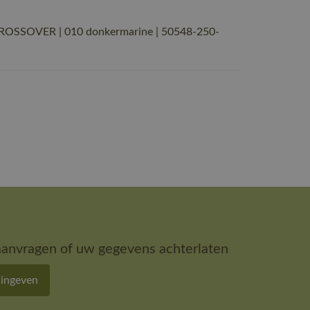
CROSSOVER | 010 donkermarine | 50548-250-
aanvragen of uw gegevens achterlaten
 ingeven