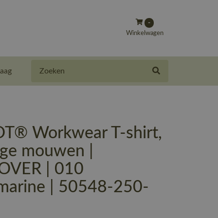
-
Winkelwagen
Zoeken
aag
® Workwear T-shirt,
nge mouwen |
OVER | 010
marine | 50548-250-