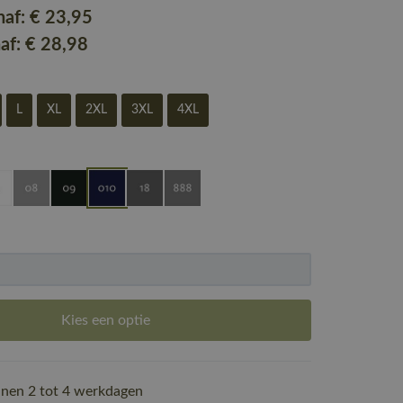
naf:
€ 23
,95
naf:
€ 28
,98
L
XL
2XL
3XL
4XL
Kies een optie
nen 2 tot 4 werkdagen