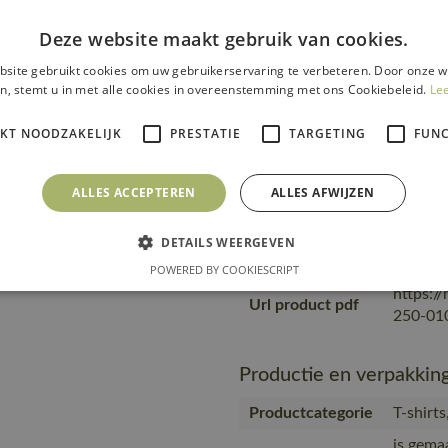
accessories
is gema
Deze website maakt gebruik van cookies.
product
site gebruikt cookies om uw gebruikerservaring te verbeteren. Door onze w
transpo
Transport en
n, stemt u in met alle cookies in overeenstemming met ons Cookiebeleid.
Le
zending
verpakking
product
IKT NOODZAKELIJK
PRESTATIE
TARGETING
FUNC
materia
MASC
ALLES ACCEPTEREN
ALLES AFWIJZEN
Geprodu
partner
Productie
Geproduc
DETAILS WEERGEVEN
Bangla
POWERED BY COOKIESCRIPT
https:/
Url product pdf
250-010
Productie en verpakkin
Productcategorie
T-shirt
is gema