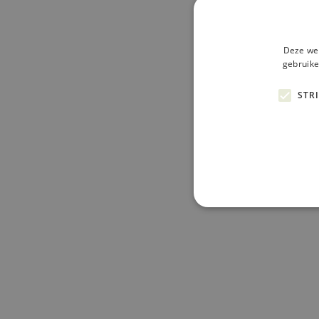
Deze web
gebruike
STR