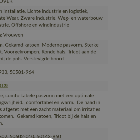
OVER
installatie, Lichte industrie en logistiek,
te Wear, Zware industrie, Weg- en waterbouw
strie, Offshore en windindustrie
; Vrouwen
m. Gekamd katoen. Moderne pasvorm. Sterke
it. Voorgekrompen. Ronde hals. Tricot aan de
bij de pols. Verstevigde boord.
933, 50581-964
OT®
, comfortabele pasvorm met een optimale
gsvrijheid., comfortabel en warm., De naad in
s afgezet met een zacht materiaal om irritaties
komen., Gekamd katoen, Tricot bij de hals en
n.
802, 50602-010, 50143-860