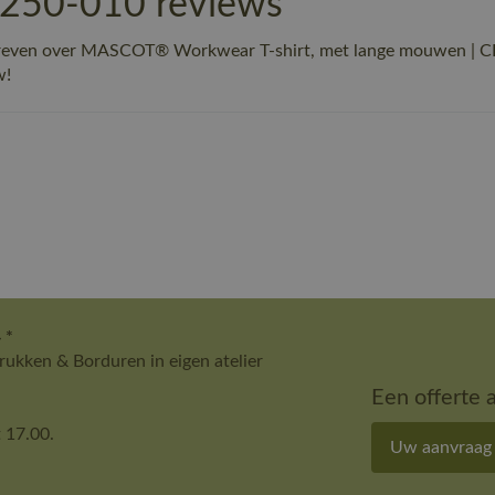
-250-010 reviews
chreven over MASCOT® Workwear T-shirt, met lange mouwen | 
w!
 *
ukken & Borduren in eigen atelier
Een offerte 
 17.00.
Uw aanvraag