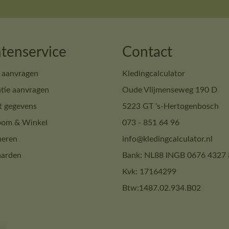
tenservice
Contact
 aanvragen
Kledingcalculator
tie aanvragen
Oude Vlijmenseweg 190 D
t gegevens
5223 GT ‘s-Hertogenbosch
om & Winkel
073 - 851 64 96
neren
info@kledingcalculator.nl
arden
Bank: NL88 INGB 0676 4327 
Kvk: 17164299
Btw:1487.02.934.B02