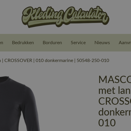
en
Bedrukken
Borduren
Service
Nieuws
Aanvr
 | CROSSOVER | 010 donkermarine | 50548-250-010
MASCOT
met la
CROSS
donker
010