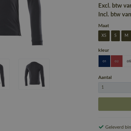
Excl. btw va
Incl. btw va
Maat
XS
S
M
kleur
Aantal
Geleverd bin