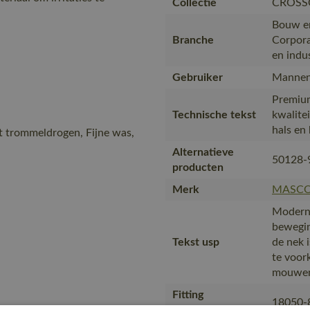
Collectie
CROSS
Bouw en 
Branche
Corpora
en indu
Gebruiker
Mannen
Premiu
Technische tekst
kwalite
hals en 
t trommeldrogen, Fijne was,
Alternatieve
50128-
producten
Merk
MASC
Moderne
bewegin
Tekst usp
de nek i
te voor
mouwe
Fitting
18050-