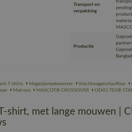
transpo
Transport en
zending
verpakking
product
materia
MASC
Geprodu
partner
Productie
Geproduc
Bangla
rk T-shirts
Magazijnmedewerker
Vrachtwagenchauffeur
oer
Matroos
MASCOT® CROSSOVER
OEKO-TEX® STA
hirt, met lange mouwen | 
ws