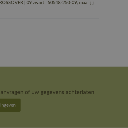
OSSOVER | 09 zwart | 50548-250-09, maar jij
aanvragen of uw gegevens achterlaten
 ingeven