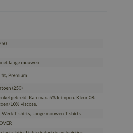
250
, met lange mouwen
fit, Premium
toen (250)
 enkel gebreid. Kan max. 5% krimpen. Kleur 08:
oen/10% viscose.
s, Werk T-shirts, Lange mouwen T-shirts
OVER
installatie, Lichte industrie en logistiek,