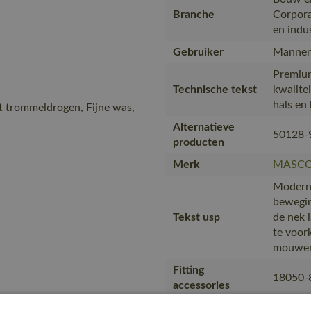
Branche
Corpora
en indu
Gebruiker
Mannen
Premiu
Technische tekst
kwalite
hals en 
t trommeldrogen, Fijne was,
Alternatieve
50128-
producten
Merk
MASC
Moderne
bewegin
Tekst usp
de nek i
te voor
mouwe
Fitting
18050-
accessories
is gema