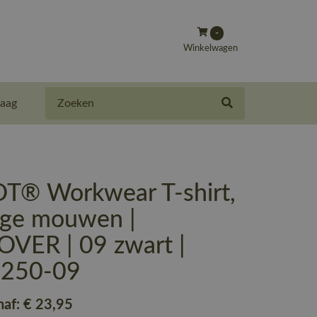
-
Winkelwagen
Zoeken
aag
® Workwear T-shirt,
nge mouwen |
VER | 09 zwart |
-250-09
naf:
€ 23
,95