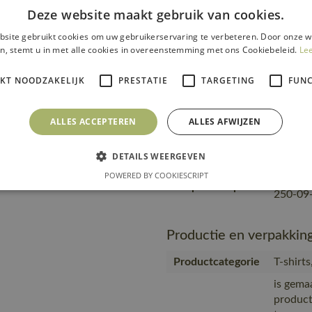
Deze website maakt gebruik van cookies.
product
transpo
Transport en
site gebruikt cookies om uw gebruikerservaring te verbeteren. Door onze w
zending
n, stemt u in met alle cookies in overeenstemming met ons Cookiebeleid.
Le
verpakking
product
materia
IKT NOODZAKELIJK
PRESTATIE
TARGETING
FUNC
MASC
Geprodu
ALLES ACCEPTEREN
ALLES AFWIJZEN
partner
Productie
Geproduc
DETAILS WEERGEVEN
Bangla
POWERED BY COOKIESCRIPT
https:/
Url product pdf
250-09-
Productie en verpakkin
Productcategorie
T-shirt
is gema
product