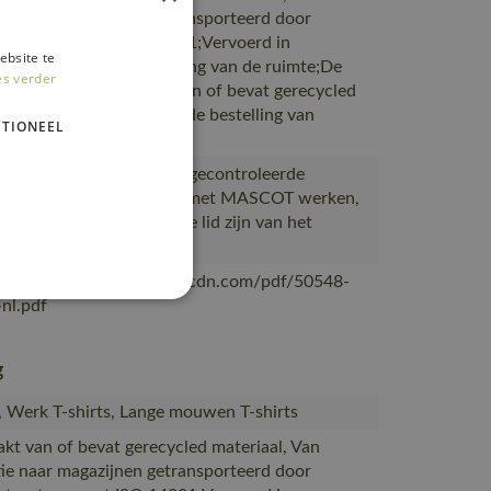
ie naar magazijnen getransporteerd door
rtpartners met ISO 14001;Vervoerd in
ebsite te
en met maximale benutting van de ruimte;De
es verder
verpakking is gemaakt van of bevat gerecycled
al;De verpakking waarin de bestelling van
TIONEEL
OT
ceerd in Bangladesh bij gecontroleerde
s die al meer dan 10 jaar met MASCOT werken,
eerd bij leveranciers die lid zijn van het
desh Accord
/mascotsitecore-1ccb8.kxcdn.com/pdf/50548-
nl.pdf
g
s, Werk T-shirts, Lange mouwen T-shirts
akt van of bevat gerecycled materiaal, Van
ie naar magazijnen getransporteerd door