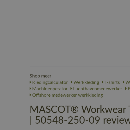
Shop meer
Kledingcalculator
Werkkleding
T-shirts
We
Machineoperator
Luchthavenmedewerker
B
Offshore medewerker werkkleding
MASCOT® Workwear T-s
| 50548-250-09 revie