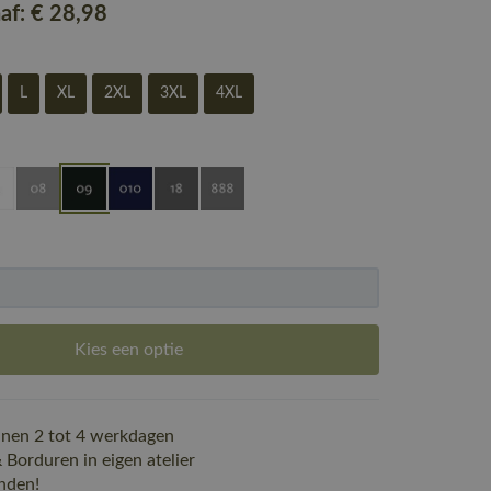
naf:
€ 28
,98
L
XL
2XL
3XL
4XL
Kies een optie
nen 2 tot 4 werkdagen
Borduren in eigen atelier
nden!