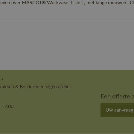
hreven over MASCOT® Workwear T-shirt, met lange mouwen | CR
 *
ukken & Borduren in eigen atelier
Een offerte 
 17.00.
Uw aanvraag