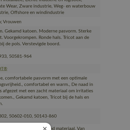
te Wear, Zware industrie, Weg- en waterbouw
strie, Offshore en windindustrie
; Vrouwen
m. Gekamd katoen. Moderne pasvorm. Sterke
it. Voorgekrompen. Ronde hals. Tricot aan de
bij de pols. Verstevigde boord.
933, 50581-964
OT®
, comfortabele pasvorm met een optimale
gsvrijheid., comfortabel en warm., De naad in
s afgezet met een zacht materiaal om irritaties
komen., Gekamd katoen, Tricot bij de hals en
n.
802, 50602-010, 50143-860
×
akt van of bevat gerecycled materiaal, Van