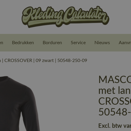
en
Bedrukken
Borduren
Service
Nieuws
Aanvr
 | CROSSOVER | 09 zwart | 50548-250-09
MASCOT
met la
CROSSO
50548
Excl. btw va