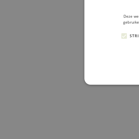
Deze web
gebruike
STR