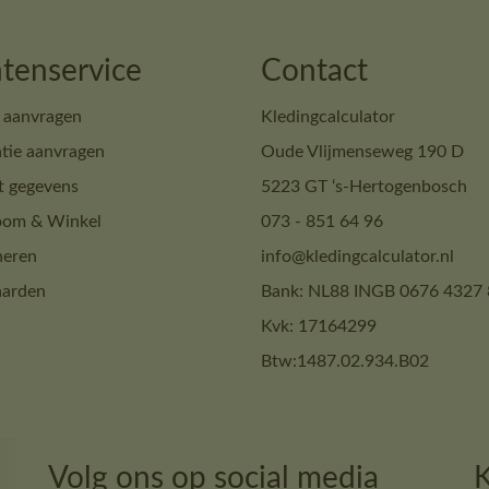
tenservice
Contact
 aanvragen
Kledingcalculator
tie aanvragen
Oude Vlijmenseweg 190 D
t gegevens
5223 GT ‘s-Hertogenbosch
om & Winkel
073 - 851 64 96
neren
info@kledingcalculator.nl
arden
Bank: NL88 INGB 0676 4327 
Kvk: 17164299
Btw:1487.02.934.B02
Volg ons op social media
K