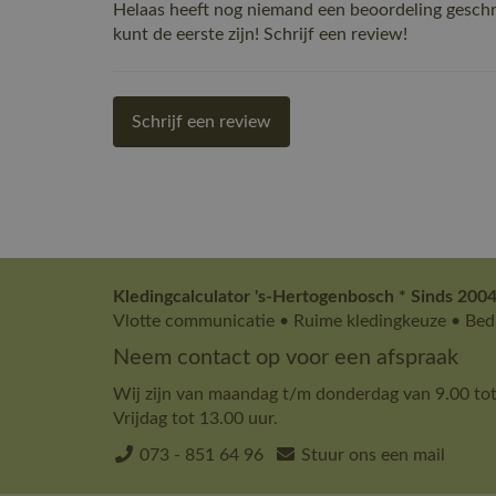
Helaas heeft nog niemand een beoordeling gesc
kunt de eerste zijn! Schrijf een review!
Schrijf een review
Kledingcalculator 's-Hertogenbosch * Sinds 2004
Vlotte communicatie • Ruime kledingkeuze • Bedr
Neem contact op voor een afspraak
Wij zijn van maandag t/m donderdag van 9.00 tot
Vrijdag tot 13.00 uur.
073 - 851 64 96
Stuur ons een mail