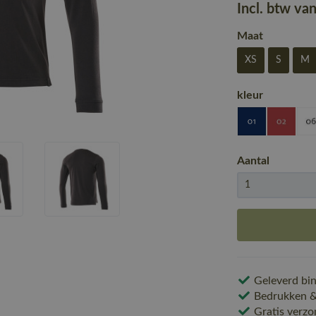
Incl. btw va
Maat
XS
S
M
kleur
Aantal
Geleverd bin
Bedrukken & 
Gratis verzo