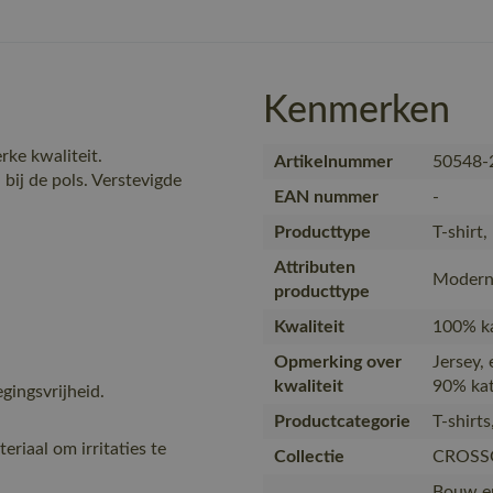
Kenmerken
ke kwaliteit.
Artikelnummer
50548-
bij de pols. Verstevigde
EAN nummer
-
Producttype
T-shirt
Attributen
Modern 
producttype
Kwaliteit
100% ka
Opmerking over
Jersey,
kwaliteit
90% kat
ingsvrijheid.
Productcategorie
T-shirt
eriaal om irritaties te
Collectie
CROSS
Bouw en 